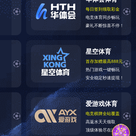
与误用。
关疑问或建议，请通过
ammon.com 与我们取得联系，我们会尽快处理。
等领域屡获殊荣。