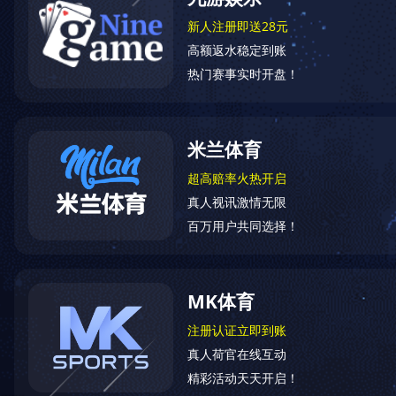
平台服务、保障系统安全，并对内容体验进行持
5. 用户权利
您可随时查看、修改、删除自己的信息，或撤销
请注销账号以终止服务。
龙8官网 致力