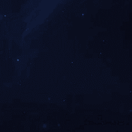
多重身份验证
支持二次验证机制，结合设备识别与登录行为分
析。
联系我们
快速导航
海市横琴新区琴海东路97号
App下载
关于我们
隐私政策
ort@corkbackgammon.com
用户协议
网站地图