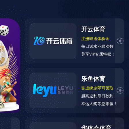
注册入口
息
程中提供的个人信息，以及设备参数、访问行
储
国大陆地区的服务器，并通过访问权限管理、多