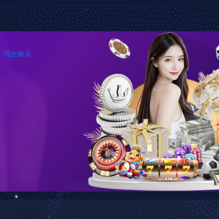
App下载
关于我们
体育热讯
隐私政策说明
2. 我们收集的信
直播空间，我们重视用户信息
包括您在注册或使用服务过
接受本政策的所有内容。
为、位置信息等技术数据。
4. 信息保护与存
ong8(中国)唯一官方网站
您的数据将被加密存储于中