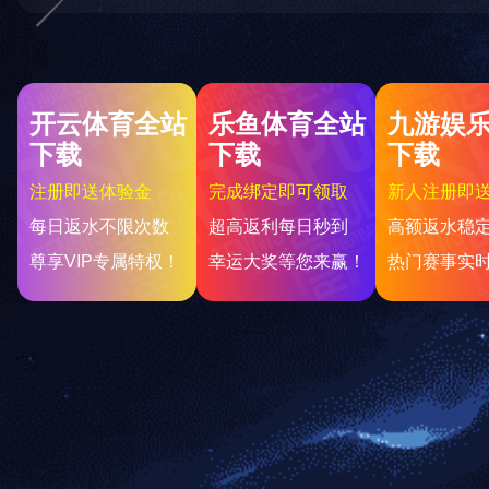
2023 年度安全认证奖
龙8官网以严谨的数据加