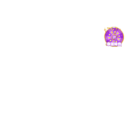
随着加盟沃特福德，博维迎来了职业生涯的新篇章。
对于他个人而言，这是一次重塑自我的机会，也是向
外界证明自己能力的平台。如果能够抓住这个机会，
相信他会逐渐赢得主教练及队友们的信任，从而获得
更多上场时间。
同时，这个转会也让很多年轻小将看到了希望，他们
或许能以此为榜样，在大环境下坚持努力追求梦想。
在未来几个赛季里，如果沃特福德能够充分发挥其阵
容优势，再加上新援如博维这样的亮眼表现，很可能
冲击更高目标，实现回归顶级联赛梦想。
总之，在职业生涯发展的关键时刻，希望博维能够不
断进步，为沃特福德贡献力量，并逐渐成为球队不可
或缺的一部分，与队友们共同书写新的辉煌篇章。