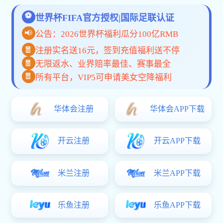
英冠沃特福德免签23岁中场博维与
罗马解约后加盟
2026-06-02 00:19
77 次阅读
首页
/
体育热讯
近日，英冠球队沃特福德宣布免签23岁中场博维，这
一消息引起了球迷和媒体的广泛关注。博维在与意大