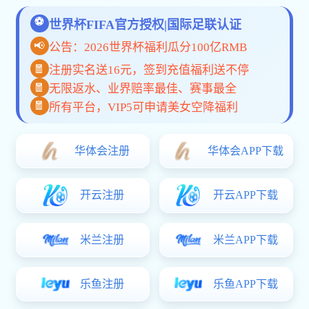
文班回归首发状态出色砍下22分10
板助球队赢得胜利
2026-05-29 01:12
72 次阅读
首页
/
体育热讯
在篮球的世界里，球员的状态直接影响着球队的表
现。最近，文班以出色的状态回归首发阵容，在一场