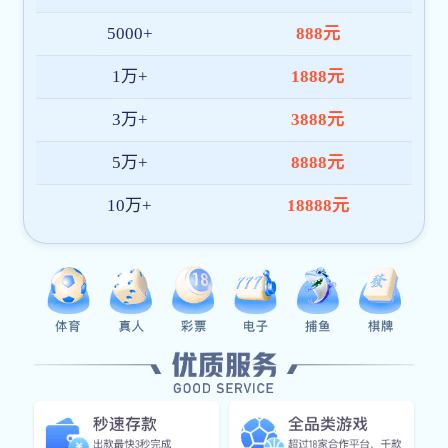
首先，在进攻方面，文班利用自己的灵活性与速度，
不断切入禁区，制造犯规机会。他精准的罚球命中率
也确保了每一次进攻都能有效得分。此外，他还具备
良好的投射能力，通过外线投篮和中距离跳投丰富了
自己的得分方式，让对方防不胜防。
其次，在防守端，他同样发挥出色。不仅能够有效限
制对手的得分，还在关键时刻做出了几次关键封盖，
这些都为球队提供了更多快攻机会。他出色的身体素
质和敏捷反应使他能够迅速适应不同的位置需求，从
而提升整体防守水平。
2、技术特点及优势
文班之所以能够在赛季中取得如此优异表现，与他的
技术特点密不可分。他身高臂长，加上扎实的基本