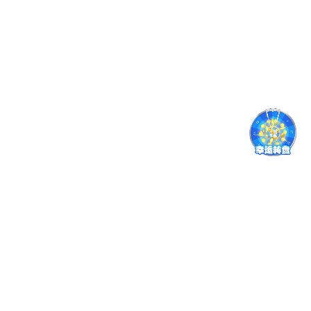
力。这种领导才能使他成为球队不可或缺的一部分。
4、对球队整体影响
文班重返首发后，对整支球队产生了积极影响。他不
仅提升了个人的数据，更重要的是增强了队伍整体实
力。当队友看到他的表现后，会受到极大鼓舞，从而
激发出更高昂斗志，共同追求胜利目标。
首先，因为有像文班这样强大的核心存在，其它球员
可以更加放松地发挥自己的特长。不少角色球员因此
受益，他们在场上的信心增加，更加愿意尝试各种战
术执行。这种良好的氛围促进了整个团队之间默契配
合，提高了战术执行力。
其次，作为核心球员，文班还起到了引领年轻球员成
长的重要作用。在训练与比赛过程中，他常常分享经