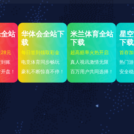
好体能的球队，能够最大限度地发挥球员个人技术特色。同时，
动。然而，这种依赖于高强度压迫和持续跑动的打法，也可能导
了众多球队模仿，但随之而来的也是各路对手纷纷寻找破解之道
了一系列实用策略。其中之一便是加强防守端的组织与纪律性。
传球线路。这一策略在多个高水平比赛中屡试不爽，为许多球队
键所在。一些名帅通过调整中场阵型，使得球队不仅可以形成有
，并迅速组织反击。例如，在某次重要赛事中，一支球队通过五
练，提高球员对于快速反击和转换防守的敏感度。这种高效协作