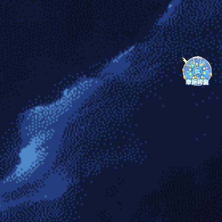
特点进行合理调配。例如，如果一支队伍拥
防线两翼压力。
抵抗来自前场高压逼抢，也能确保后防稳
如的进攻套路。
至关重要。而这也正是一些伟大教练所擅长
他们往往会迅速做出调整，以打乱对手节
的执教经验以及对于比赛走势敏锐洞察力。