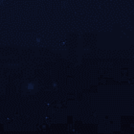
前投降和不
对骑士队的表现提出了严厉批评，他指...
与三球的差
hite）的角色定位与三球（LaMelo B...
联系我们
快速导航
海市横琴新区琴海东路97号
App下载
关于我们
隐私政策
ort@corkbackgammon.com
用户协议
网站地图