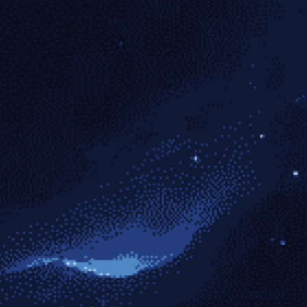
很多情况下，对手心理状态的不稳定也成
力，对方很容易陷入更加被动局面。因此
总体来看，这种心理层面的较量不仅考验
例背后的秘密武器。
总结：
从上述分析可见，应对斯洛特这样的创新
识，更要拥有丰富实操经验，以确保在瞬息
未来随着足球运动的发展，各种新兴理念
才能在这个瞬息万变的平台上立足，并引领