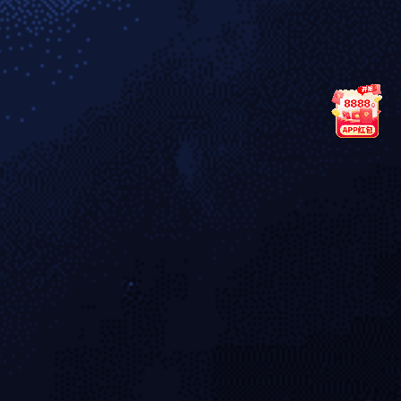
往往会受到影响，此时若再加上适当施加压
，使队员保持最佳竞技状态并提升士气。
决定成败的重要因素之一，也是许多成功案
等多方面因素。他们不仅需具备扎实理论知
于拥抱变化并积极探索新方法的新生代教练