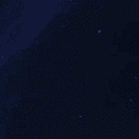
西哥前锋贝
迈阿密国际足球俱乐部，这位来自墨西...
在未来几天
拉可能在未来几天内宣布离队决策...