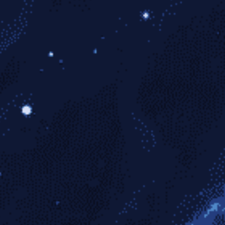
环节。在应对斯洛特战术时，各队主帅通常会根据自己球队球员
在面对斯洛特体系时，就可以充分利用宽度展开攻击，加大对方
读比赛能力和身体素质优秀的中央后卫尤为重要。这不仅有助于
安排使得不少球队完美克制了对手，让他们无法施展原本流畅自
主力阵容遭遇伤病或状态下滑，一支球队是否具备足够实力替补
充满活力的大名单，以应付漫长赛季中的各种挑战。
不可忽视。一旦顶级教练发现自己的团队被困于某种固定模式，
乱敌人的计划，从而重新掌控比赛主动权。这一切都源自于丰富